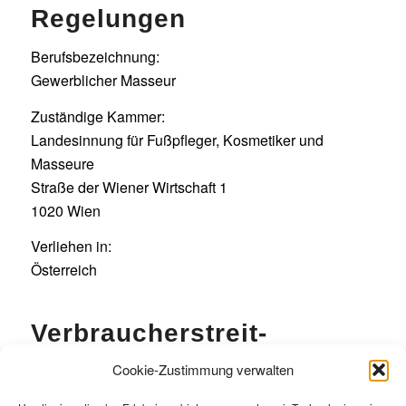
Regelungen
Berufsbezeichnung:
Gewerblicher Masseur
Zuständige Kammer:
Landesinnung für Fußpfleger, Kosmetiker und
Masseure
Straße der Wiener Wirtschaft 1
1020 Wien
Verliehen in:
Österreich
Verbraucher­streit­
beilegung/Universal­
Cookie-Zustimmung verwalten
schlichtungs­stelle